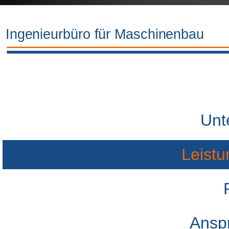
Unt
Leist
Ansp